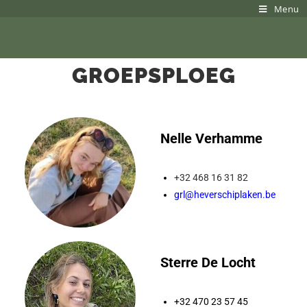
Menu
GROEPSPLOEG
Nelle Verhamme
+32 468 16 31 82
grl@heverschiplaken.b
e
Sterre De Locht
+32 470 23 57 45